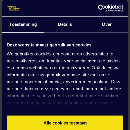
een belangrijke schakel in het succes van onze
klanten.
Toestemming
Details
Over
Wat ga je doen?
Als
Technisch Consultant (E-Commerce)
ben je
Deze website maakt gebruik van cookies
betrokken bij het volledige traject. Je verdiept je in
de wensen van de klant, denkt mee over de beste
We gebruiken cookies om content en advertenties te
technische oplossing en zorgt ervoor dat deze ook
personaliseren, om functies voor social media te bieden
daadwerkelijk wordt gerealiseerd.
en om ons websiteverkeer te analyseren. Ook delen we
informatie over uw gebruik van onze site met onze
Je houdt je onder andere bezig met:
partners voor social media, adverteren en analyse. Deze
Je inventariseert de wensen, requirements en
partners kunnen deze gegevens combineren met andere
doelstellingen van klanten en vertaalt deze
informatie die u aan ze heeft verstrekt of die ze hebben
naar slimme technische oplossingen.
verzameld op basis van uw gebruik van hun services.
Je adviseert klanten over de optimale inrichting
van hun e-commerce- en digitale landschap en
Alle cookies toestaan
begeleidt de implementatie.