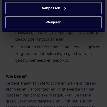
Je bouwt, configureert en realiseert
Aanpassen
koppelingen en datastromen met behulp van
API's, middleware en andere integraties.
Weigeren
Je werkt nauw samen met developers of
realiseert, afhankelijk van de oplossing, zelf de
benodigde functionaliteiten.
Je traint en ondersteunt klanten en collega's en
zorgt ervoor dat oplossingen goed worden
gedocumenteerd en geborgd.
Wie ben jij?
Je bent analytisch sterk, schakelt makkelijk tussen
techniek en klantcontact en krijgt energie van het
oplossen van complexe vraagstukken. Je neemt
graag verantwoordelijkheid en vindt het leuk om