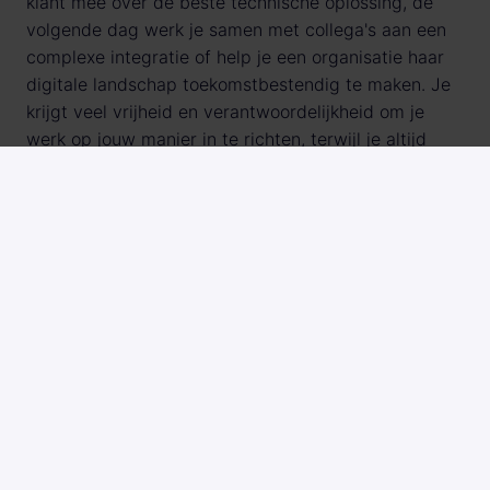
klant mee over de beste technische oplossing, de
volgende dag werk je samen met collega's aan een
complexe integratie of help je een organisatie haar
digitale landschap toekomstbestendig te maken. Je
krijgt veel vrijheid en verantwoordelijkheid om je
werk op jouw manier in te richten, terwijl je altijd
kunt terugvallen op collega's met verschillende
expertises.
Interesse?
Ben jij de
Technisch Consultant (E-Commerce)
die
techniek, innovatie en klantvraagstukken graag
samenbrengt? Dan maken we graag kennis met je.
Solliciteer direct of neem contact met ons op. We
vertellen je graag meer over de functie én over
Happy Horizon.