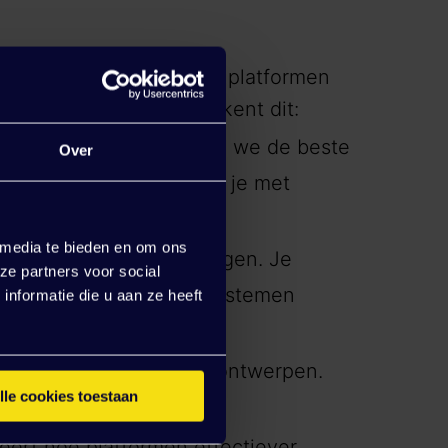
. Je werkt aan complexe platformen
wikkelen. Concreet betekent dit:
erceplatformen waarbij we de beste
Over
verbinden. Daarbij werk je met
Adobe Commerce.
 media te bieden en om ons
ppelingen en -oplossingen. Je
ze partners voor social
 zware achterliggende systemen
nformatie die u aan ze heeft
nctionele en technische ontwerpen.
lle cookies toestaan
e platformen.
eert hoe platformen effectiever