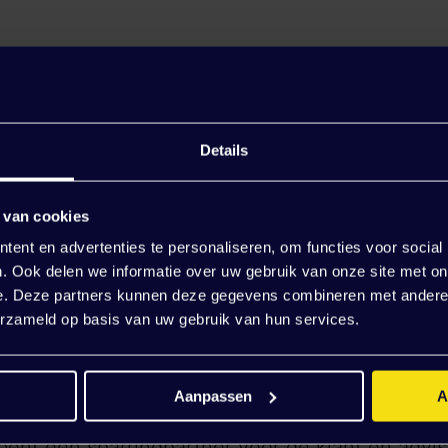
jij de lead in uitdagende backend-vraagstukken
doening uit het continu optimaliseren en dooront
dschap:
Je ontwikkelt mee aan serieuze e-comm
Details
ss systemen en microservices) slim met elkaar 
agento, Laravel, commercetools, Symfony en 
 van cookies
ent en advertenties te personaliseren, om functies voor social
e drijvende kracht achter complexe maatwerkko
. Ook delen we informatie over uw gebruik van onze site met on
met bijv. MySQL en Elasticsearch) en zorgt dat
e. Deze partners kunnen deze gegevens combineren met andere i
erzameld op basis van uw gebruik van hun services.
 integreren binnen het maatwerk.
yseert en vertaalt user stories naar strakke fu
Aanpassen
A
n performance, security en schaalbaarheid van d
ent een sparringpartner voor de klant en advis